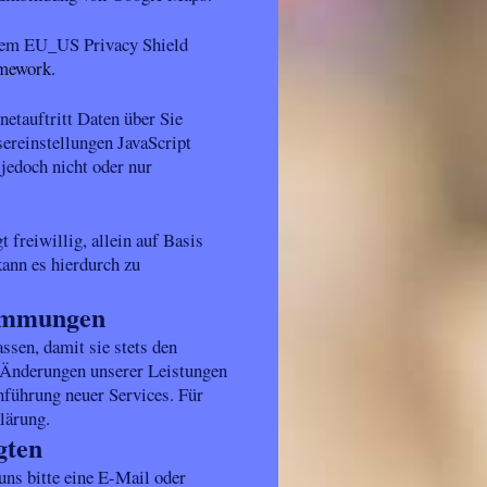
 dem EU_US Privacy Shield
amework
.
etauftritt Daten über Sie
sereinstellungen JavaScript
jedoch nicht oder nur
 freiwillig, allein auf Basis
kann es hierdurch zu
timmungen
ssen, damit sie stets den
m Änderungen unserer Leistungen
nführung neuer Services. Für
lärung.
gten
ns bitte eine E-Mail oder