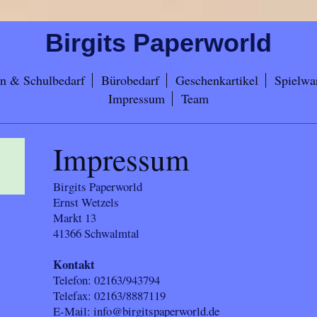
Birgits Paperworld
n & Schulbedarf
Bürobedarf
Geschenkartikel
Spielwa
Impressum
Team
Impressum
Birgits Paperworld
Ernst
Wetzels
Markt
13
41366
Schwalmtal
Kontakt
Telefon:
02163/943794
Telefax:
02163/8887119
E-Mail:
info@birgitspaperworld.de