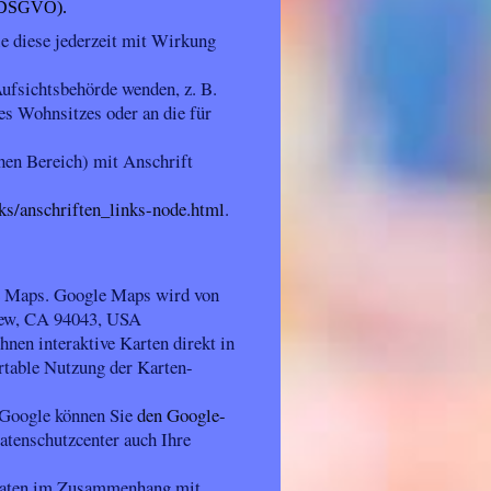
0 DSGVO).
ie diese jederzeit mit Wirkung
Aufsichtsbehörde wenden, z. B.
es Wohnsitzes oder an die für
chen Bereich) mit Anschrift
ks/anschriften_links-node.html
.
e Maps. Google Maps wird von
iew, CA 94043, USA
nen interaktive Karten direkt in
rtable Nutzung der Karten-
 Google können Sie
den Google-
tenschutzcenter auch Ihre
 Daten im Zusammenhang mit